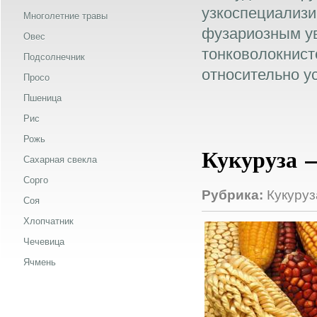
узкоспециализ
Многолетние травы
фузариозным у
Овес
тонковолокнисто
Подсолнечник
относительно у
Просо
Пшеница
Рис
Рожь
Кукуруза 
Сахарная свекла
Сорго
Рубрика:
Кукуруз
Соя
Хлопчатник
Чечевица
Ячмень