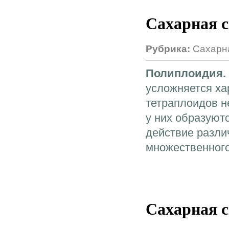
Сахарная 
Рубрика:
Сахарн
Полиплоидия.
усложняется ха
тетраплоидов н
у них образуютс
действие разли
множественного 
Сахарная 