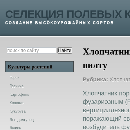
СЕЛЕКЦИЯ ПОЛЕВЫХ К
СОЗДАНИЕ ВЫСОКОУРОЖАЙНЫХ СОРТОВ
Хлопчатни
вилту
Культуры растений
Горох
Рубрика:
Хлопча
Гречиха
Хлопчатник пора
Картофель
фузариозным (F
Конопля
вертициллезног
Кукуруза
поражающий свы
Лен-долгунец
возбудитель фу
Люпин