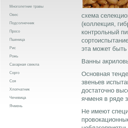
Многолетние травы
схема селекцио
Овес
(коллекция, ги
Подсолнечник
контрольный пи
Просо
сортоиспытание
Пшеница
эта может быть
Рис
Рожь
Ванны акрилов
Сахарная свекла
Основная тенд
Сорго
звеньев испыта
Соя
достаточно выс
Хлопчатник
ячменя в ряде 
Чечевица
Ячмень
Не имеют специ
провокационные
неблагоприятны