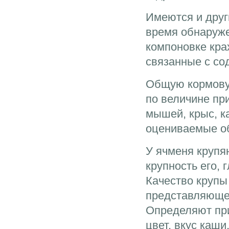
Имеются и друг
время обнаруже
компоновке кра
связанные с со
Общую кормову
по величине пр
мышей, крыс, к
оцениваемые о
У ячменя крупя
крупность его,
Качество крупы
представляющем
Определяют при
цвет, вкус каш