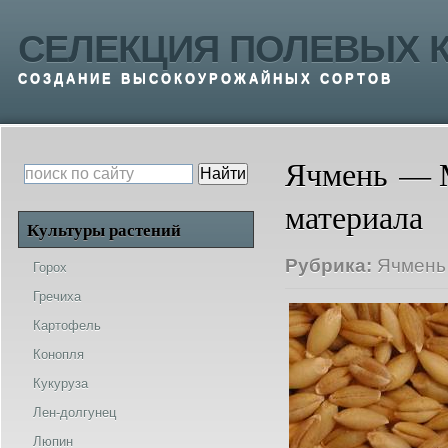
СЕЛЕКЦИЯ ПОЛЕВЫХ К
СОЗДАНИЕ ВЫСОКОУРОЖАЙНЫХ СОРТОВ
Ячмень — М
материала
Культуры растений
Рубрика:
Ячмень
Горох
Гречиха
Картофель
Конопля
Кукуруза
Лен-долгунец
Люпин