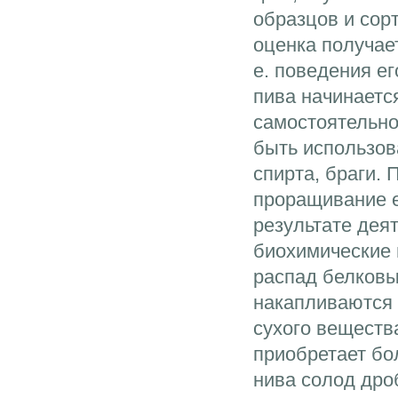
образцов и сор
оценка получает
е. поведения е
пива начинаетс
самостоятельно
быть использов
спирта, браги.
проращивание е
результате дея
биохимические 
распад белковы
накапливаются
сухого веществ
приобретает бо
нива солод дро