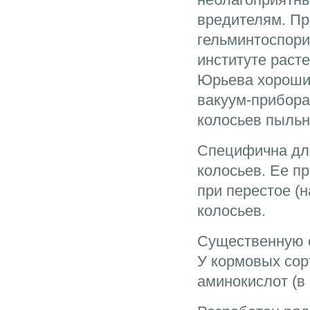
вредителям. Пр
гельминтоспори
институте расте
Юрьева хорошие
вакуум-прибора
колосьев пыльн
Специфична для
колосьев. Ее п
при перестое (н
колосьев.
Существенную с
У кормовых сор
аминокислот (в