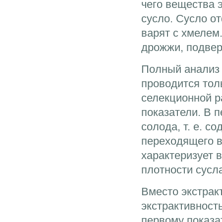
чего вещества э
сусло. Сусло о
варят с хмелем
дрожжи, подве
Полный анализ 
проводится тол
селекционной р
показатели. В 
солода, т. е. с
переходящего в
характеризует 
плотности сусл
Вместо экстрак
экстрактивность
первому показат