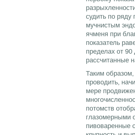
разрыхленности
судить по ряду 
мучнистым эндо
ячменя при бла
показатель рав
пределах от 90
рассчитанные н
Таким образом,
проводить, начи
мере продвижен
многочисленнос
потомств отобр
глазомерными 
пивоваренные с
крупность и вы