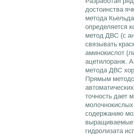
Разработан ряд
достоинства яч
метода Кьельдал
определяется к
метод ДВС (с ан
связывать крас
аминокислот (ли
ацетилоранж. А
метода ДВС хор
Прямым методо
автоматических
точность дает 
молочнокислых 
содержанию мол
выращиваемые 
гидролизата ис