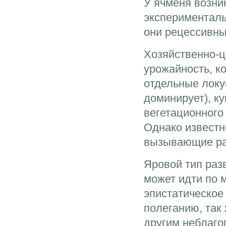
У ячменя возни
экспериментал
они рецессивны
Хозяйственно-ц
урожайность, к
отдельные локу
доминирует), к
вегетационного
Однако известн
вызывающие ра
Яровой тип раз
может идти по 
эпистатическое 
полеганию, так 
другим неблаго