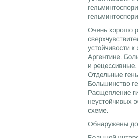
гельминтоспори
гельминтоспори
Очень хорошо р
сверхчувствите
устойчивости к
Аргентине. Бол
и рецессивные.
Отдельные гены
Большинство ге
Расщепление ги
неустойчивых о
схеме.
Обнаружены дом
Большой интере