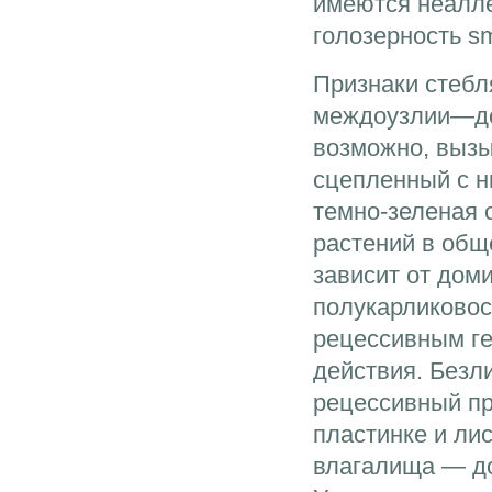
имеются неалл
голозерность sm
Признаки стебл
междоузлии—до
возможно, вызы
сцепленный с н
темно-зеленая 
растений в общ
зависит от дом
полукарликовос
рецессивным ге
действия. Безл
рецессивный при
пластинке и ли
влагалища — до