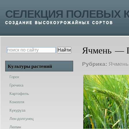
СЕЛЕКЦИЯ ПОЛЕВЫХ К
СОЗДАНИЕ ВЫСОКОУРОЖАЙНЫХ СОРТОВ
Ячмень — Г
Рубрика:
Ячмень
Культуры растений
Горох
Гречиха
Картофель
Конопля
Кукуруза
Лен-долгунец
Люпин