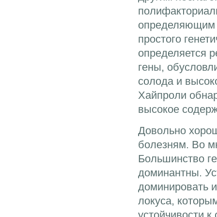
полифакториаль
определяющим к
простого генет
определяется р
гены, обусловл
солода и высок
Хайпроли обнар
высокое содерж
Довольно хорош
болезням. Во м
Большинство ге
доминантны. Ус
доминировать и
локуса, которы
устойчивости к