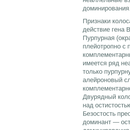
доминирования.
Признаки колос
действие гена 
Пурпурная (окр
плейотропно с 
комплементарны
имеется ряд не
только пурпурн
алейроновый с
комплементарно
Двурядный коло
над остистость
Безостость прео
доминант — ост