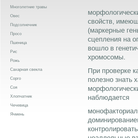
Многолетние травы
морфологически
Овес
свойств, имеющ
Подсолнечник
(маркерные ген
Просо
сцепления на о
Пшеница
вошло в генети
Рис
хромосомы.
Рожь
При проверке к
Сахарная свекла
полезно знать 
Сорго
морфологически
Соя
наблюдается
Хлопчатник
Чечевица
монофакториал
Ячмень
доминированием
контролировать
неаллельные вз