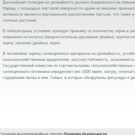
Дальнейшая селекция на урожайность должна базироваться на повыше
Наряду с площадью листовой поверхности одним из внешних признак
активности является вертикальное расположение листьев, что также 
элитных растений.
В лабораторных условиях проводят браковку по количеству зерна в рас
озерненности колоска (предпочтительны двузерные формы), крупности
зерна, наличию двойных зерен.
В питомниках оценку селекционного материала на урожайность, устойч
сельскохозяйственным вредителям, засухоустойчивость, осыпаемость
Государственной комиссии по сортоиспытанию сельскохозяйственных к
селекционного питомника определяют вес 1000 зерен, натуру, пленчат
содержание белка в нем. Семьи, в которых обнаружены фатуоиды и дв
 Создание высокоурожайных сортов •
Политика безопасности