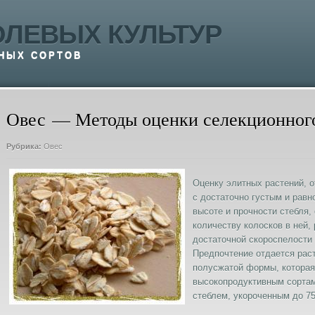
ОЛЕВЫХ КУЛЬТУР
НЫХ СОРТОВ
Овес — Методы оценки селекционного
Рубрика:
Овес
Оценку элитных растений, 
с достаточно густым и равн
высоте и прочности стебля,
количеству колосков в ней,
достаточной скороспелости 
Предпочтение отдается рас
полусжатой формы, которая
высокопродуктивным сортам
стеблем, укороченным до 7