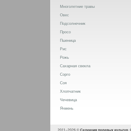
Многолетние травы
Овес
Подсолнечник
Просо
Пшеница
Рис
Рожь
Сахарная свекла
Сорго
Соя
Хлопчатник
Чечевица
Ячмень
2011–
2026 ©
Селекция полевых культур
.