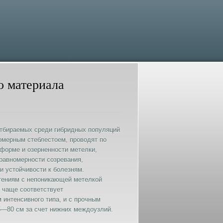
 материала
отбираемых среди гибридных популяций
омерным стеблестоем, проводят по
 форме и озерненности метелки,
 равномерности созревания,
и устойчивости к болезням.
тениям с непоникающей метелкой
 чаще соответствует
 интенсивного типа, и с прочным
5—80 см за счет нижних междоузлий.