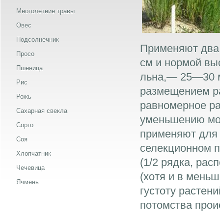
Многолетние травы
Овес
Подсолнечник
Применяют два 
Просо
см и нормой вы
Пшеница
льна,— 25—30 м
Рис
размещением ра
Рожь
равномерное ра
Сахарная свекла
уменьшению мо
Сорго
применяют для 
Соя
селекционном п
Хлопчатник
(1/2 рядка, ра
Чечевица
(хотя и в мень
Ячмень
густоту растени
потомства прои