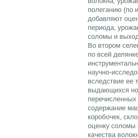
волокна, урожа
полеганию (по 
добавляют оцен
периода, урожа
соломы и выход
Во втором селе
по всей делянк
инструменталь
научно-исследо
вследствие ее 
выдающихся ном
перечисленных 
содержание мас
коробочек, скл
оценку соломы 
качества волок