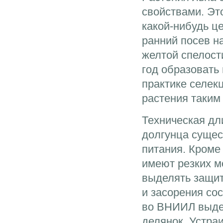
свойствами. Эт
какой-нибудь ц
ранний посев на
желтой спелост
год образовать
практике селекц
растения таким
Техническая дли
долгунца сущес
питания. Кроме 
имеют резких м
выделять защит
и засорения со
во ВНИИЛ выдел
делянок. Устра