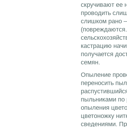
скручивают ее 
проводить слиш
слишком рано 
(повреждаются.
сельскохозяйст
кастрацию начин
получается дос
семян.
Опыление прово
переносить пыл
распустившийся
пыльниками по 
опыления цвето
цветоножку нит
сведениями. Пр