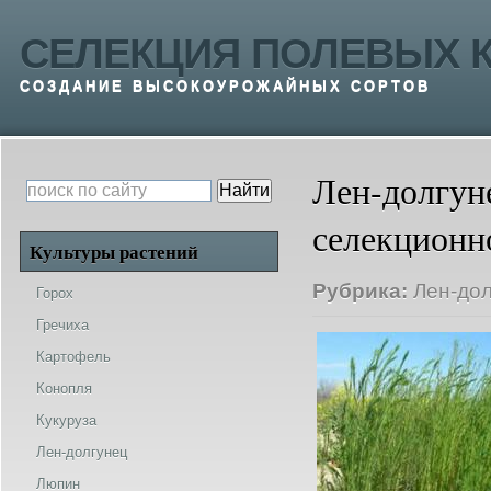
СЕЛЕКЦИЯ ПОЛЕВЫХ К
СОЗДАНИЕ ВЫСОКОУРОЖАЙНЫХ СОРТОВ
Лен-долгун
селекционн
Культуры растений
Рубрика:
Лен-до
Горох
Гречиха
Картофель
Конопля
Кукуруза
Лен-долгунец
Люпин