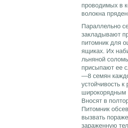
проводимых в к
волокна пряден
Параллельно се
закладывают п
питомник для о
ящиках. Их наб
льняной соломы
присыпают ее с
—8 семян каждо
устойчивость к
широкорядным с
Вносят в полто
Питомник обсев
вызвать пораже
зараженную тел