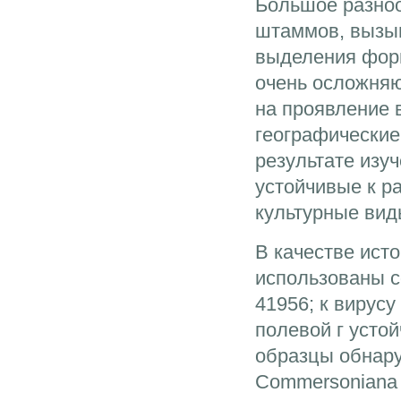
Большое разноо
штаммов, вызыв
выделения форм
очень осложняю
на проявление 
географические
результате изу
устойчивые к р
культурные вид
В качестве ист
использованы с
41956; к вирус
полевой г усто
образцы обнаруж
Commersoniana 