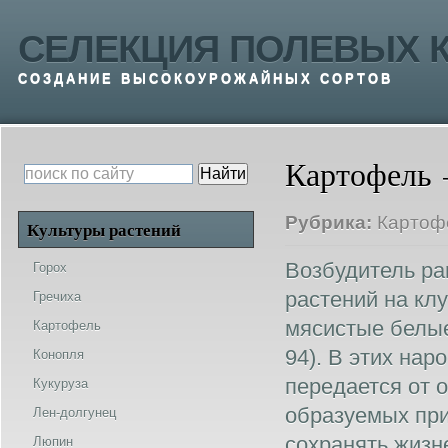
СЕЛЕКЦИЯ ПОЛЕВЫХ К
СОЗДАНИЕ ВЫСОКОУРОЖАЙНЫХ СОРТОВ
Картофель 
Рубрика:
Картоф
Культуры растений
Возбудитель рак
Горох
растений на клу
Гречиха
мясистые белые
Картофель
94). В этих нар
Конопля
передается от 
Кукуруза
образуемых при
Лен-долгунец
сохранять жизн
Люпин