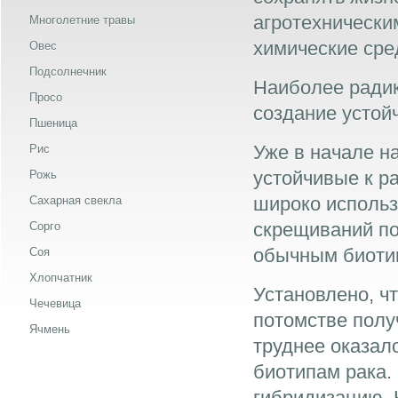
агротехнически
Многолетние травы
химические сре
Овес
Подсолнечник
Наиболее ради
Просо
создание устой
Пшеница
Уже в начале н
Рис
устойчивые к ра
Рожь
широко использ
Сахарная свекла
скрещиваний по
Сорго
обычным биоти
Соя
Хлопчатник
Установлено, ч
Чечевица
потомстве полу
Ячмень
труднее оказал
биотипам рака.
гибридизацию.