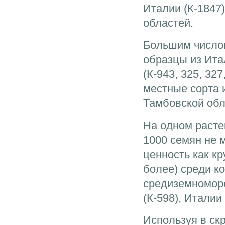
Италии (К-1847)
областей.
Большим числом
образцы из Ита
(К-943, 325, 327
местные сорта 
Тамбовской обла
На одном расте
1000 семян не 
ценность как к
более) среди к
средиземноморс
(К-598), Италии 
Используя в ск