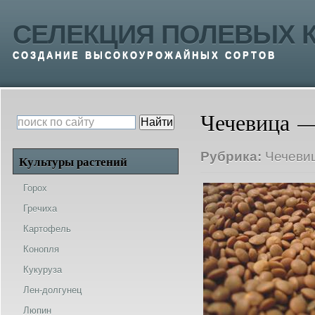
СЕЛЕКЦИЯ ПОЛЕВЫХ К
СОЗДАНИЕ ВЫСОКОУРОЖАЙНЫХ СОРТОВ
Чечевица —
Рубрика:
Чечеви
Культуры растений
Горох
Гречиха
Картофель
Конопля
Кукуруза
Лен-долгунец
Люпин