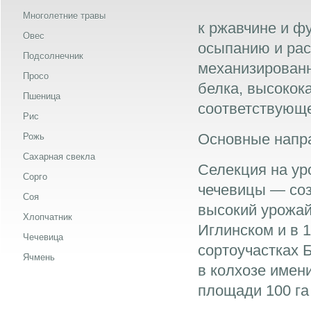
Многолетние травы
к ржавчине и ф
Овес
осыпанию и рас
Подсолнечник
механизированн
Просо
белка, высокок
Пшеница
соответствующе
Рис
Основные напр
Рожь
Сахарная свекла
Селекция на ур
Сорго
чечевицы — со
Соя
высокий урожай 
Хлопчатник
Иглинском и в 
Чечевица
сортоучастках 
Ячмень
в колхозе имен
площади 100 га 